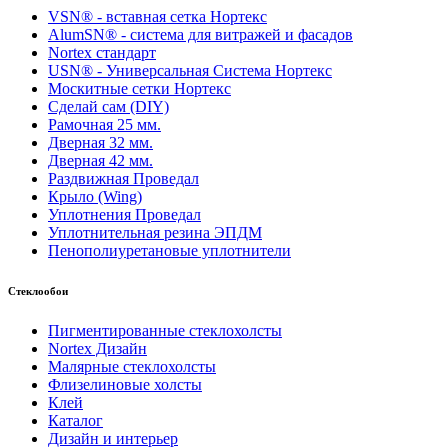
VSN® - вставная сетка Нортекс
AlumSN® - система для витражей и фасадов
Nortex стандарт
USN® - Универсальная Система Нортекс
Москитные сетки Нортекс
Сделай сам (DIY)
Рамочная 25 мм.
Дверная 32 мм.
Дверная 42 мм.
Раздвижная Проведал
Крыло (Wing)
Уплотнения Проведал
Уплотнительная резина ЭПДМ
Пенополиуретановые уплотнители
Стеклообои
Пигментированные стеклохолсты
Nortex Дизайн
Малярные стеклохолсты
Флизелиновые холсты
Клей
Каталог
Дизайн и интерьер