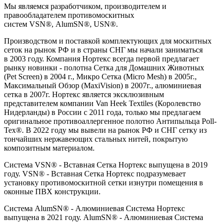
Мы являемся разработчиком, производителем и
правообладателем противомоскитных
систем VSN®, AlumSN®, USN®.
Производством и поставкой комплектующих для москитных
сеток на рынок РФ и в страны СНГ мы начали заниматься
в 2003 году. Компания Нортекс всегда первой предлагает
рынку новинки - полотна Сетка для Домашних Животных
(Pet Screen) в 2004 г., Микро Сетка (Micro Mesh) в 2005г.,
Максимальный Обзор (MaxiVision) в 2007г., алюминиевая
сетка в 2007г. Нортекс является эксклюзивным
представителем компании Van Heek Textiles (Королевство
Нидерланды) в России с 2011 года, только мы предлагаем
оригинальное противоаллергенное полотно Антипыльца Poll-
Tex®. В 2022 году мы вывели на рынок РФ и СНГ сетку из
тончайших нержавеющих стальных нитей, покрытую
композитным материалом.
Система VSN® - Вставная Сетка Нортекс выпущена в 2019
году. VSN® - Вставная Сетка Нортекс подразумевает
установку противомоскитной сетки изнутри помещения в
оконные ПВХ конструкции.
Система AlumSN® - Алюминиевая Система Нортекс
выпущена в 2021 году. AlumSN® - Алюминиевая Система