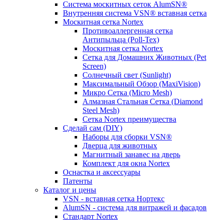
Система москитных сеток AlumSN®
Внутренняя система VSN® вставная сетка
Москитная сетка Nortex
Противоаллергенная сетка
Антипыльца (Poll-Tex)
Москитная сетка Nortex
Сетка для Домашних Животных (Pet
Screen)
Солнечный свет (Sunlight)
Максимальный Обзор (MaxiVision)
Микро Сетка (Micro Mesh)
Алмазная Стальная Сетка (Diamond
Steel Mesh)
Сетка Nortex преимущества
Сделай сам (DIY)
Наборы для сборки VSN®
Дверца для животных
Магнитный занавес на дверь
Комплект для окна Nortex
Оснастка и аксессуары
Патенты
Каталог и цены
VSN - вставная сетка Нортекс
AlumSN - система для витражей и фасадов
Стандарт Nortex