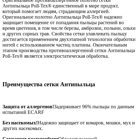
Оригинальное противоаллергенное полотно сетки
Антипыльца Poll-Tex® единственный в мире продукт,
который помогает людям, страдающим аллергией.
Оригинальное полотно Антипыльца Poll-Tex® надежно
защищает помещение от попадания пыльцы растений во
время цветения, в том числе березы, амброзии, полыни, ольхи
и других сорных трав. Свойства сетки улавливать пыльцу
достигается применением двухэтапной технологии обработки
нитей с использованием частиц платины. Окончательным
этапом производства противоаллергенной сетки Антипыльца
Poll-Tex® является электростатическая обработка.
Преимущества сетки Антипыльца
Защита от аллергенов!
Задерживает 96% пыльцы по данным
испытаний ECARF
Без насекомых!
Надежно защищает от комаров, мошки, мух и
других насекомых.
Сохраняет воздухообмен
Обладает высокой