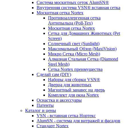
Система москитных сеток AlumSN®
Внутренняя система VSN® вставная сетка
Москитная сетка Nortex
Противоаллергенная сетка
Антипыльца (Poll-Tex)
Москитная сетка Nortex
Сетка для Домашних Животных (Pet
Screen)
Солнечный свет (Sunlight)
Максимальный Обзор (MaxiVision)
Микро Сетка (Micro Mesh)
Алмазная Стальная Сетка (Diamond
Steel Mesh)
Сетка Nortex преимущества
Сделай сам (DIY)
Наборы для сборки VSN®
Дверца для животных
Магнитный занавес на дверь
Комплект для окна Nortex
Оснастка и аксессуары
Патенты
Каталог и цены
VSN - вставная сетка Нортекс
AlumSN - система для витражей и фасадов
Стандарт Nortex