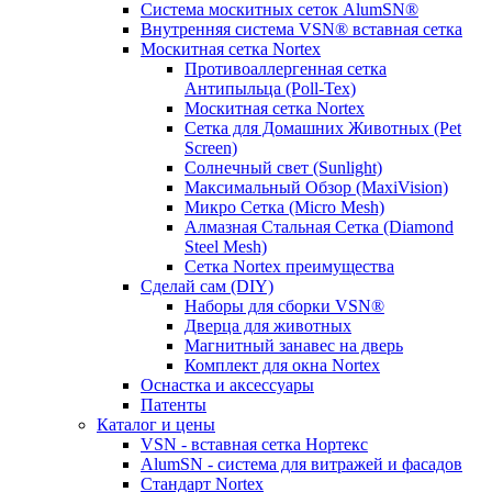
Система москитных сеток AlumSN®
Внутренняя система VSN® вставная сетка
Москитная сетка Nortex
Противоаллергенная сетка
Антипыльца (Poll-Tex)
Москитная сетка Nortex
Сетка для Домашних Животных (Pet
Screen)
Солнечный свет (Sunlight)
Максимальный Обзор (MaxiVision)
Микро Сетка (Micro Mesh)
Алмазная Стальная Сетка (Diamond
Steel Mesh)
Сетка Nortex преимущества
Сделай сам (DIY)
Наборы для сборки VSN®
Дверца для животных
Магнитный занавес на дверь
Комплект для окна Nortex
Оснастка и аксессуары
Патенты
Каталог и цены
VSN - вставная сетка Нортекс
AlumSN - система для витражей и фасадов
Стандарт Nortex