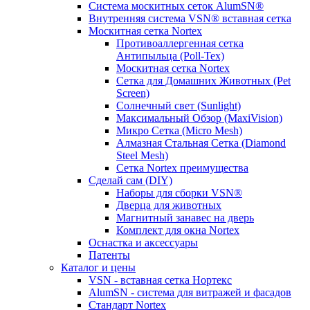
Система москитных сеток AlumSN®
Внутренняя система VSN® вставная сетка
Москитная сетка Nortex
Противоаллергенная сетка
Антипыльца (Poll-Tex)
Москитная сетка Nortex
Сетка для Домашних Животных (Pet
Screen)
Солнечный свет (Sunlight)
Максимальный Обзор (MaxiVision)
Микро Сетка (Micro Mesh)
Алмазная Стальная Сетка (Diamond
Steel Mesh)
Сетка Nortex преимущества
Сделай сам (DIY)
Наборы для сборки VSN®
Дверца для животных
Магнитный занавес на дверь
Комплект для окна Nortex
Оснастка и аксессуары
Патенты
Каталог и цены
VSN - вставная сетка Нортекс
AlumSN - система для витражей и фасадов
Стандарт Nortex