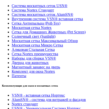
Система москитных сеток USN®
Система Nortex Стандарт
Система москитных сеток AlumSN®
Внутренняя система VSN® вставная сетка
Сетка Антипыльца (Poll-Tex)
Москитная сетка Nortex
Сетка для Домашних Животных (Pet Screen)
Солнечный свет (Sunlight)
Москитная сетка Максимальный Обзор
Москитная сетка Микро Сетка
Алмазная Стальная Сетка
Сетка Nortex преимущества
Наборы для сборки VSN®
Дверца для животных
Магнитный занавес на дверь
Комплект для окна Nortex
Патенты
Комплектующие для окон и москитных сеток
VSN® - вставная сетка Нортекс
AlumSN® - система для витражей и фасадов
Nortex стандарт
USN® - Универсальная Система Нортекс