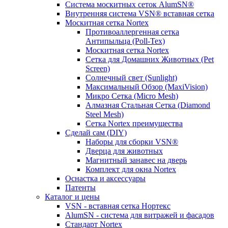
Система москитных сеток AlumSN®
Внутренняя система VSN® вставная сетка
Москитная сетка Nortex
Противоаллергенная сетка
Антипыльца (Poll-Tex)
Москитная сетка Nortex
Сетка для Домашних Животных (Pet
Screen)
Солнечный свет (Sunlight)
Максимальный Обзор (MaxiVision)
Микро Сетка (Micro Mesh)
Алмазная Стальная Сетка (Diamond
Steel Mesh)
Сетка Nortex преимущества
Сделай сам (DIY)
Наборы для сборки VSN®
Дверца для животных
Магнитный занавес на дверь
Комплект для окна Nortex
Оснастка и аксессуары
Патенты
Каталог и цены
VSN - вставная сетка Нортекс
AlumSN - система для витражей и фасадов
Стандарт Nortex