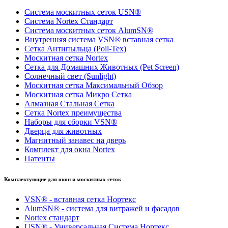
Система москитных сеток USN®
Система Nortex Стандарт
Система москитных сеток AlumSN®
Внутренняя система VSN® вставная сетка
Сетка Антипыльца (Poll-Tex)
Москитная сетка Nortex
Сетка для Домашних Животных (Pet Screen)
Солнечный свет (Sunlight)
Москитная сетка Максимальный Обзор
Москитная сетка Микро Сетка
Алмазная Стальная Сетка
Сетка Nortex преимущества
Наборы для сборки VSN®
Дверца для животных
Магнитный занавес на дверь
Комплект для окна Nortex
Патенты
Комплектующие для окон и москитных сеток
VSN® - вставная сетка Нортекс
AlumSN® - система для витражей и фасадов
Nortex стандарт
USN® - Универсальная Система Нортекс