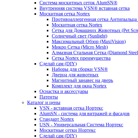
Система москитных сеток AlumSN®
Внутренняя система VSN® вставная сетка
Москитная сетка Nortex
Противоаллергенная сетка Антипыльца (
Москитная сетка Nortex
Сетка для Домашних Животных (Pet Scr
Солнечный свет (Sunlight)
Максимальный Обзор (MaxiVision)
Микро Сетка (Micro Mesh)
Алмазная Стальная Сетка (Diamond Steel
Сетка Nortex преимущества
Сделай сам (DIY)
Наборы для сборки VSN®
Дверца для животных
Магнитный занавес на дверь
Комплект для окна Nortex
Оснастка и аксессуары
Патенты
Каталог и цены
VSN - вставная сетка Нортекс
AlumSN - система для витражей и фасадов
Стандарт Nortex
USN - Универсальная Система Нортекс
Москитные сетки Нортекс
Сделай сам (DIY)