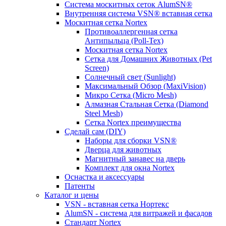
Система москитных сеток AlumSN®
Внутренняя система VSN® вставная сетка
Москитная сетка Nortex
Противоаллергенная сетка
Антипыльца (Poll-Tex)
Москитная сетка Nortex
Сетка для Домашних Животных (Pet
Screen)
Солнечный свет (Sunlight)
Максимальный Обзор (MaxiVision)
Микро Сетка (Micro Mesh)
Алмазная Стальная Сетка (Diamond
Steel Mesh)
Сетка Nortex преимущества
Сделай сам (DIY)
Наборы для сборки VSN®
Дверца для животных
Магнитный занавес на дверь
Комплект для окна Nortex
Оснастка и аксессуары
Патенты
Каталог и цены
VSN - вставная сетка Нортекс
AlumSN - система для витражей и фасадов
Стандарт Nortex