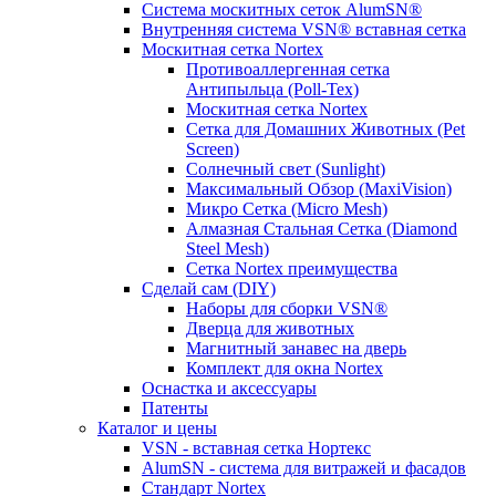
Система москитных сеток AlumSN®
Внутренняя система VSN® вставная сетка
Москитная сетка Nortex
Противоаллергенная сетка
Антипыльца (Poll-Tex)
Москитная сетка Nortex
Сетка для Домашних Животных (Pet
Screen)
Солнечный свет (Sunlight)
Максимальный Обзор (MaxiVision)
Микро Сетка (Micro Mesh)
Алмазная Стальная Сетка (Diamond
Steel Mesh)
Сетка Nortex преимущества
Сделай сам (DIY)
Наборы для сборки VSN®
Дверца для животных
Магнитный занавес на дверь
Комплект для окна Nortex
Оснастка и аксессуары
Патенты
Каталог и цены
VSN - вставная сетка Нортекс
AlumSN - система для витражей и фасадов
Стандарт Nortex